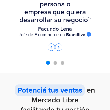
persona o
empresa que quiera
desarrollar su negocio”
Facundo Lena
Jefe de E-commerce en
Brandlive
chevron_left
chevron_right
Potenciá tus ventas
en
Mercado Libre
facilitando tu gestión