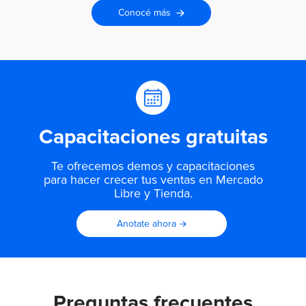
Conocé más
Capacitaciones gratuitas
Te ofrecemos demos y capacitaciones
para hacer
crecer tus ventas en Mercado
Libre y Tienda.
Anotate ahora
Preguntas frecuentes