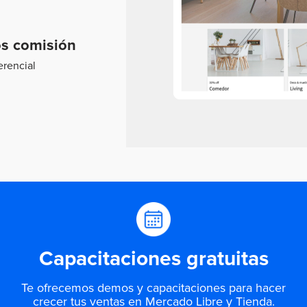
s comisión
erencial
Capacitaciones gratuitas
Te ofrecemos demos y capacitaciones para hacer
crecer tus ventas en Mercado Libre y Tienda.