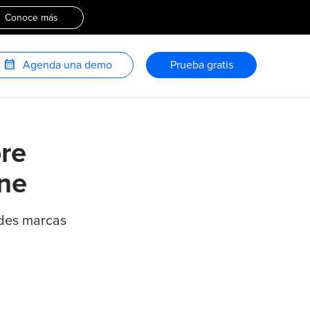
Conoce más
calendar_month
Agenda una demo
Prueba gratis
re
ine
des marcas