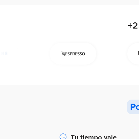
+2
Po
Tu tiempo vale