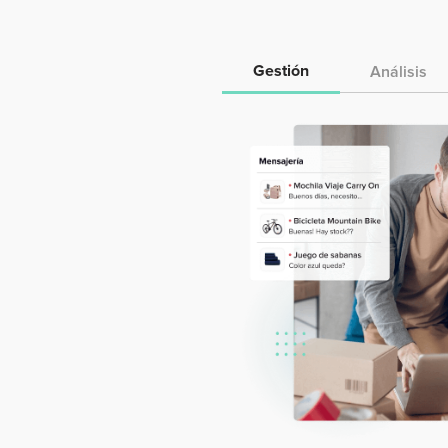
Gestión
Análisis
amos
mano de nuestro
brindan soporte,