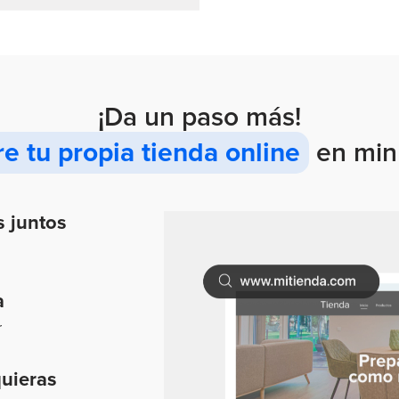
¡Da un paso más!
e tu propia tienda online
en min
s juntos
a
r
uieras