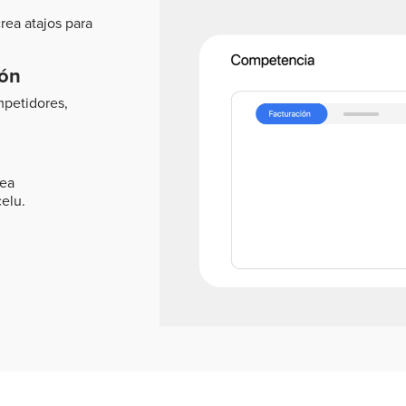
rea atajos para
ión
petidores,
rea
celu.