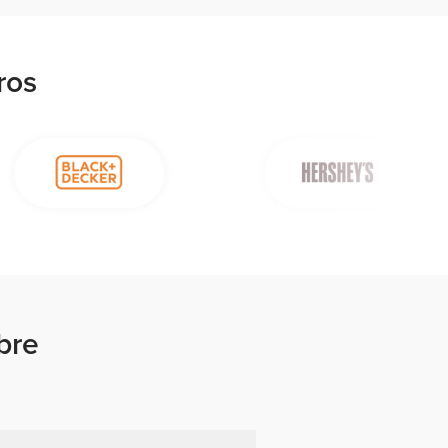
ros
bre