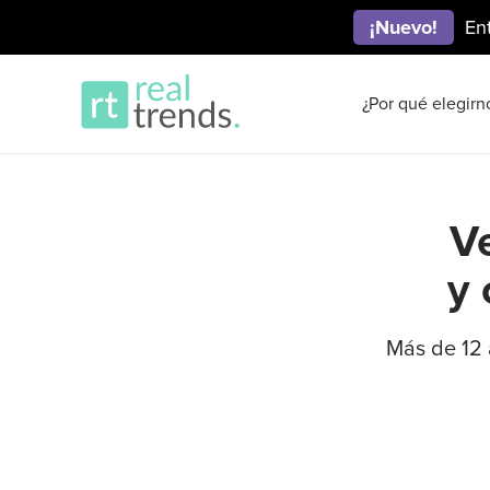
¡Nuevo!
En
¿Por qué elegirn
V
y 
Más de 12