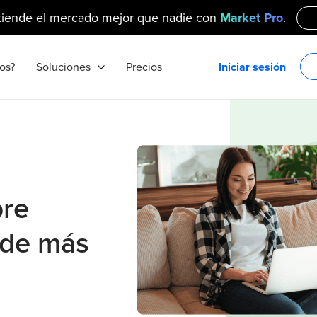
tiende el mercado mejor que nadie con
Market Pro
.
os?
Soluciones
Precios
Iniciar sesión
bre
de más