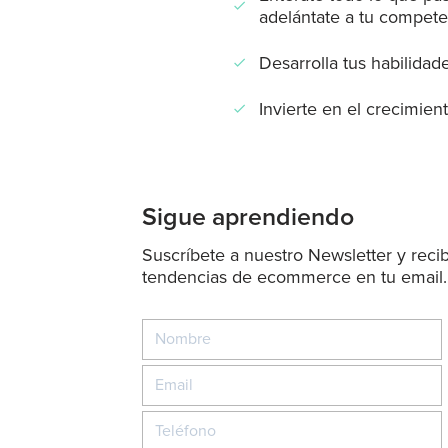
check
adelántate a tu compete
Desarrolla tus habilida
check
Invierte en el crecimien
check
Sigue aprendiendo
Suscríbete a nuestro Newsletter y recib
tendencias de ecommerce en tu email.