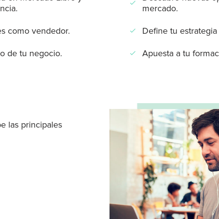
check
ncia.
mercado.
des como vendedor.
Define tu estrategia
check
to de tu negocio.
Apuesta a tu formac
check
e las principales